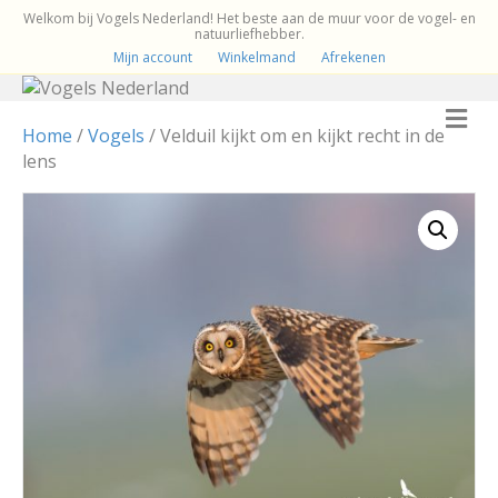
Welkom bij Vogels Nederland! Het beste aan de muur voor de vogel- en
natuurliefhebber.
Mijn account
Winkelmand
Afrekenen
M
e
Home
/
Vogels
/ Velduil kijkt om en kijkt recht in de
n
lens
u