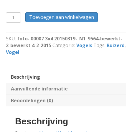
Velduil
Toevoegen aan winkelwagen
kijkt
om
en
SKU:
foto- 00007 3x4 20150319-_N1_9564-bewerkt-
kijkt
2-bewerkt 4-2-2015
Categorie:
Vogels
Tags:
Buizerd
,
recht
Vogel
in
de
lens
aantal
Beschrijving
Aanvullende informatie
Beoordelingen (0)
Beschrijving