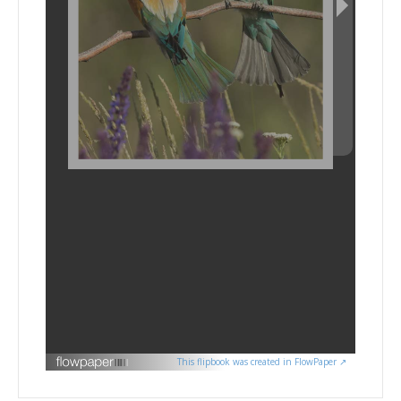
This flipbook was created in FlowPaper ↗