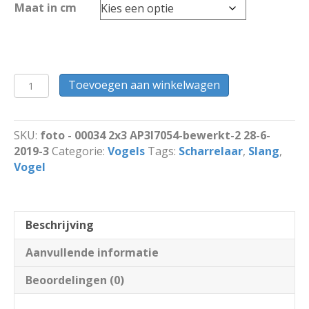
Maat in cm
Scharrelaar
Toevoegen aan winkelwagen
met
slang
aantal
SKU:
foto - 00034 2x3 AP3I7054-bewerkt-2 28-6-
2019-3
Categorie:
Vogels
Tags:
Scharrelaar
,
Slang
,
Vogel
Beschrijving
Aanvullende informatie
Beoordelingen (0)