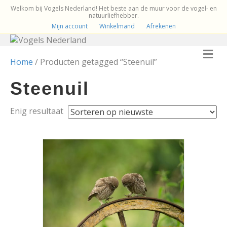
Welkom bij Vogels Nederland! Het beste aan de muur voor de vogel- en
natuurliefhebber.
Mijn account
Winkelmand
Afrekenen
M
e
Home
/ Producten getagged “Steenuil”
n
u
Steenuil
Enig resultaat