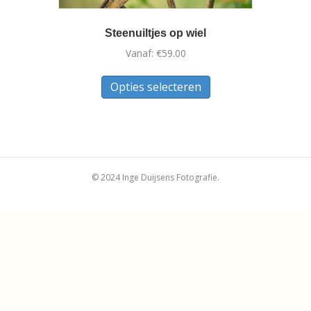
Steenuiltjes op wiel
Vanaf:
€
59.00
Dit
Opties selecteren
product
heeft
meerdere
variaties.
Deze
optie
© 2024 Inge Duijsens Fotografie.
kan
gekozen
worden
op
de
productpagina