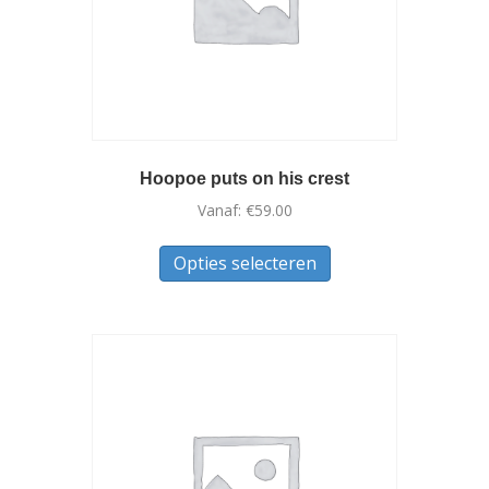
Hoopoe puts on his crest
Vanaf:
€
59.00
Dit
Opties selecteren
product
heeft
meerdere
variaties.
Deze
optie
kan
gekozen
worden