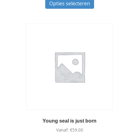
Opties selecteren
product
heeft
meerdere
variaties.
Deze
optie
kan
gekozen
worden
op
de
productpagina
Young seal is just born
Vanaf:
€
59.00
Dit