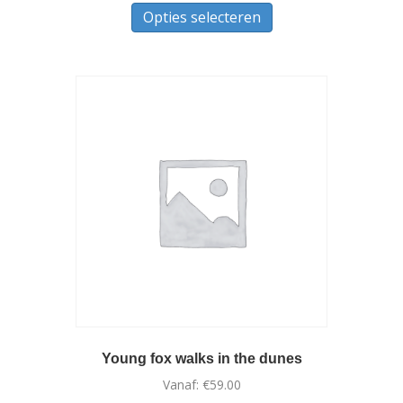
Opties selecteren
product
heeft
meerdere
variaties.
Deze
optie
kan
gekozen
worden
op
de
productpagina
Young fox walks in the dunes
Vanaf:
€
59.00