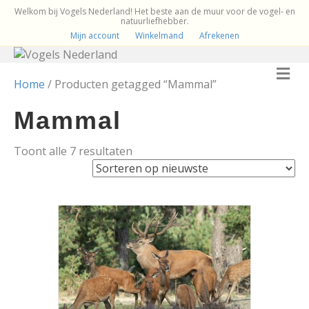
Welkom bij Vogels Nederland! Het beste aan de muur voor de vogel- en
natuurliefhebber.
Mijn account
Winkelmand
Afrekenen
M
e
Home
/ Producten getagged “Mammal”
n
u
Mammal
Gesorteerd
Toont alle 7 resultaten
op
nieuwste