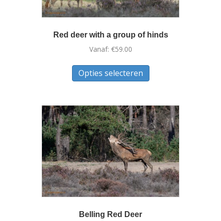
Red deer with a group of hinds
Vanaf:
€
59.00
Dit
Opties selecteren
product
heeft
meerdere
variaties.
Deze
optie
kan
gekozen
worden
op
de
productpagina
Belling Red Deer