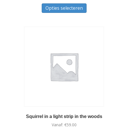
Dit
Opties selecteren
product
heeft
meerdere
variaties.
Deze
optie
kan
gekozen
worden
op
de
productpagina
Squirrel in a light strip in the woods
Vanaf:
€
59.00