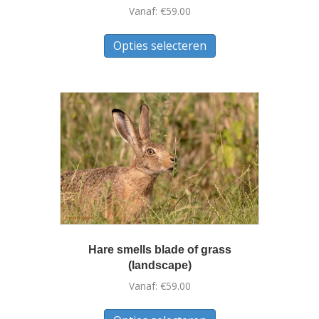
Vanaf:
€
59.00
Dit
Opties selecteren
product
heeft
meerdere
variaties.
Deze
optie
kan
gekozen
worden
op
de
productpagina
Hare smells blade of grass
(landscape)
Vanaf:
€
59.00
Dit