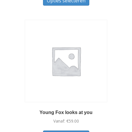
Opties selecteren
product
heeft
meerdere
variaties.
Deze
optie
kan
gekozen
worden
op
de
productpagina
Young Fox looks at you
Vanaf:
€
59.00
Dit