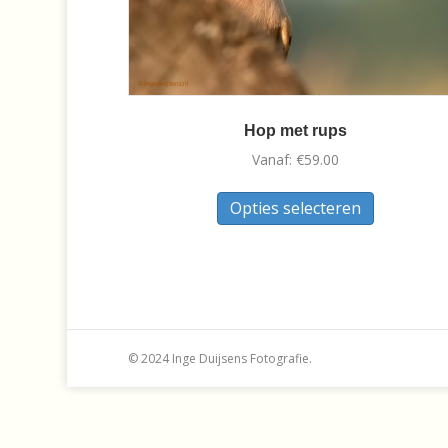
Hop met rups
Vanaf:
€
59.00
Dit
Opties selecteren
product
heeft
meerdere
variaties.
Deze
optie
kan
© 2024 Inge Duijsens Fotografie.
gekozen
worden
op
de