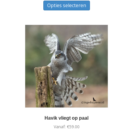
Opties selecteren
product
heeft
meerdere
variaties.
Deze
optie
kan
gekozen
worden
op
de
productpagina
Havik vliegt op paal
Vanaf:
€
59.00