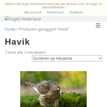
Welkom bij Vogels Nederland! Het beste aan de muur voor de vogel- en
natuurliefhebber.
Mijn account
Winkelmand
Afrekenen
M
e
Home
/ Producten getagged “Havik”
n
u
Havik
Gesorteerd
Toont alle 3 resultaten
op
nieuwste