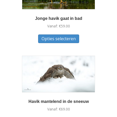
Jonge havik gaat in bad
Vanaf:
€
59.00
Dit
Opties selecteren
product
heeft
meerdere
variaties.
Deze
optie
kan
gekozen
worden
op
de
Havik mantelend in de sneeuw
productpagina
Vanaf:
€
69.00
Dit