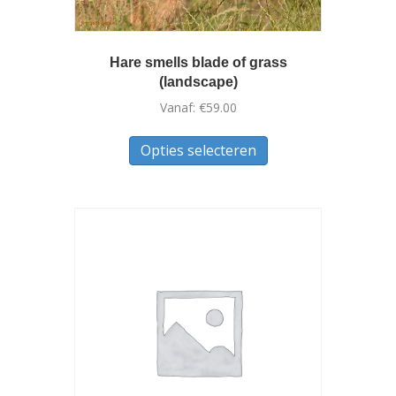
Hare smells blade of grass
(landscape)
Vanaf:
€
59.00
Dit
Opties selecteren
product
heeft
meerdere
variaties.
Deze
optie
kan
gekozen
worden
op
de
productpagina