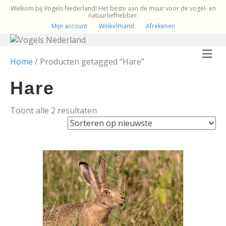
Welkom bij Vogels Nederland! Het beste aan de muur voor de vogel- en
natuurliefhebber.
Mijn account
Winkelmand
Afrekenen
M
e
Home
/ Producten getagged “Hare”
n
u
Hare
Gesorteerd
Toont alle 2 resultaten
op
nieuwste